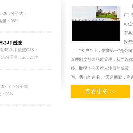
6-26-7分子式：
厂)
9含量：98%
司位
东县
投资
喃-3-甲酰胺
并呋喃-3-甲酰胺CAS：
“客户至上，信誉第一”是公
1NO3分子量：205.21含
管理制度加强品质管理，从而以优
赖，取得了今天惹人注目的成绩，
间。我们的追求：“天道酬勤，商
107-51-6分子式：
查看更多 >>
量：98%