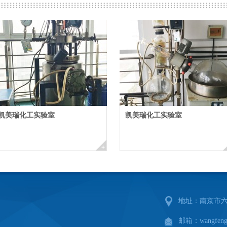
总之，二十一世纪是机遇与挑
创业走向发展，未来是美好的，发
力，上规模、上项目，扩大市场份
会、服务人类！
凯美瑞化工实验室
凯美瑞化工实验室
选择南通凯美瑞化工有限公
我们热忱欢迎海内外客商的垂
地址：南京市六合
邮箱：wangfeng@