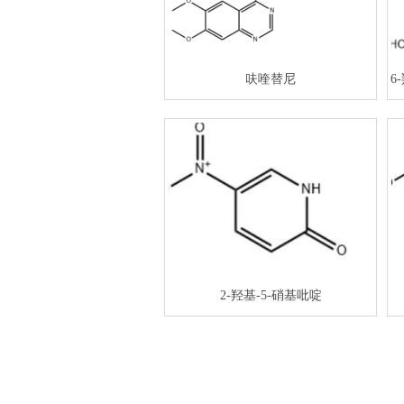
呋喹替尼
6
2-羟基-5-硝基吡啶