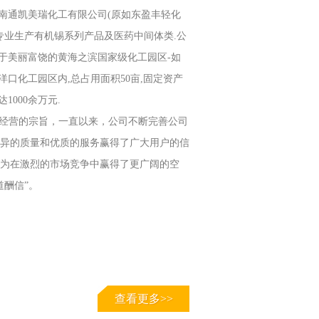
南通凯美瑞化工有限公司(原如东盈丰轻化
,专业生产有机锡系列产品及医药中间体类.公
于美丽富饶的黄海之滨国家级化工园区-如
洋口化工园区内,总占用面积50亩,固定资产
达1000余万元.
司经营的宗旨，一直以来，公司不断完善公司
异的质量和优质的服务赢得了广大用户的信
为在激烈的市场竞争中赢得了更广阔的空
道酬信”。
查看更多>>