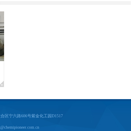
战并存的时代，我们已从过去走向未来；从
展是必然的，我们将以更新的观念，发奋努
额，创造出更新、更好、更高的产品回馈社
司即选择了成功和希望。
询与洽谈！
区宁六路606号紫金化工园D1517
chemipioneer.com.cn