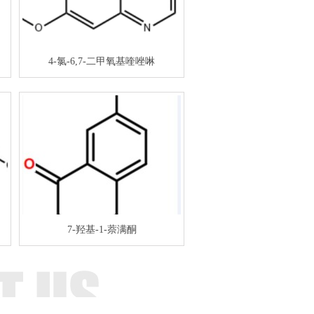
4-氯-6,7-二甲氧基喹唑啉
7-羟基-1-萘满酮