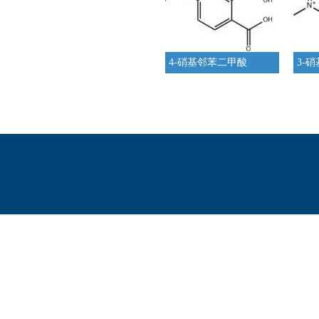
4-硝基邻苯二甲酸
3-