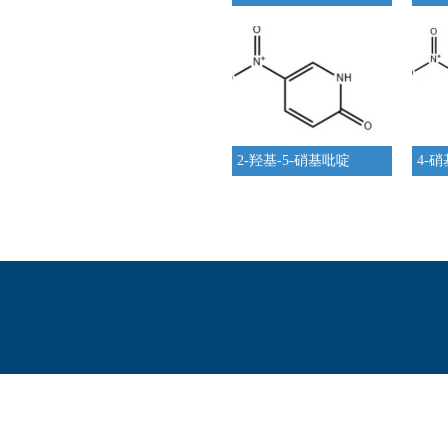
2-羟基-5-硝基吡啶
4-