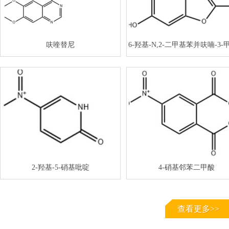
呋喹替尼
6-羟基-N,2-二甲基苯并呋喃-3-
2-羟基-5-硝基吡啶
4-硝基邻苯二甲酸
查看更多>>